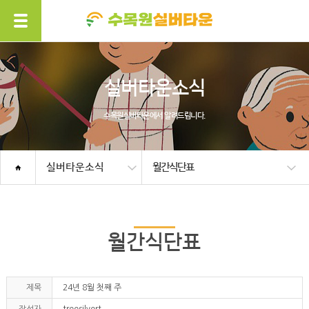
실버타운소식
수목원실버타운에서 알려드립니다.
실버타운소식
월간식단표
월간식단표
제목
24년 8월 첫째 주
작성자
treesilvert