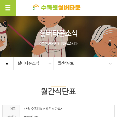
실버타운소식
수목원실버타운에서 알려드립니다.
실버타운소식
월간식단표
월간식단표
제목
*3월 수목원실버타운 식단표*
작성자
treesilvert