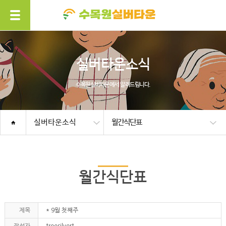
실버타운소식
수목원실버타운에서 알려드립니다.
실버타운소식
월간식단표
월간식단표
제목
* 9월 첫째주
작성자
treesilvert