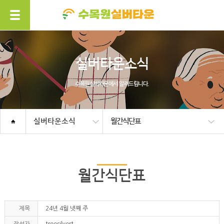
실버타운소식
수목원실버타운에서 알려드립니다.
실버타운소식
월간식단표
월간식단표
제목
24년 4월 넷째 주
작성자
treesilvert