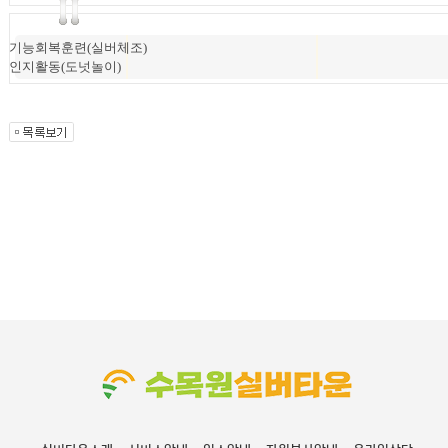
기능회복훈련(실버체조)
인지활동(도넛놀이)