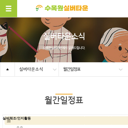
실버타운소식
수목원실버타운에서 알려드립니다.
실버타운소식
월간일정표
월간일정표
실버체조/인지활동