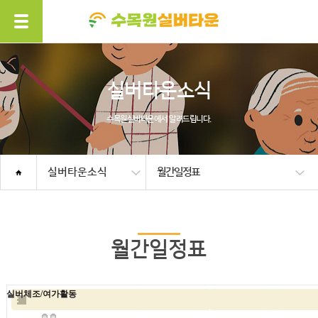
실버타운소식
수목원실버타운에서 알려드립니다.
실버타운소식
월간일정표
월간일정표
실버체조/여가활동